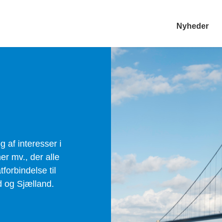
Nyheder
 af interesser i
ner mv., der alle
forbindelse til
d og Sjælland.