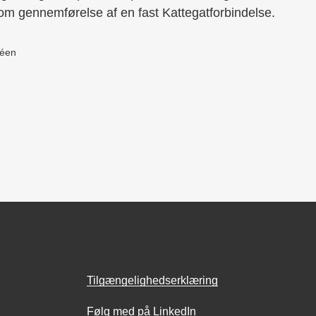
 om gennemførelse af en fast Kattegatforbindelse.
téen
Tilgængelighedserklæring
Følg med på LinkedIn