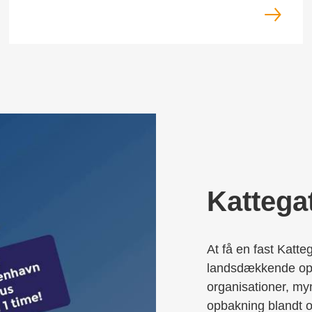
Kattega
At få en fast Katte
landsdækkende opba
organisationer, myn
opbakning blandt o