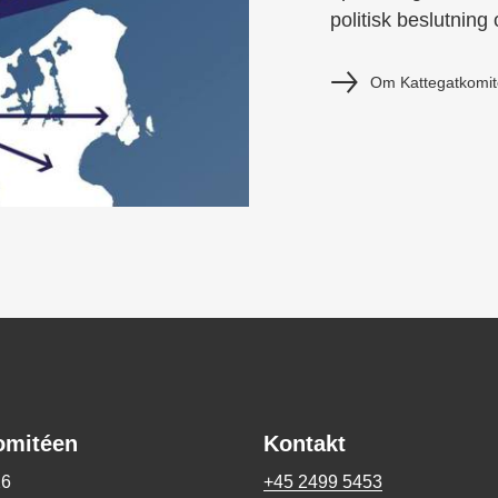
politisk beslutning
Om Kattegatkomi
omitéen
Kontakt
26
+45 2499 5453